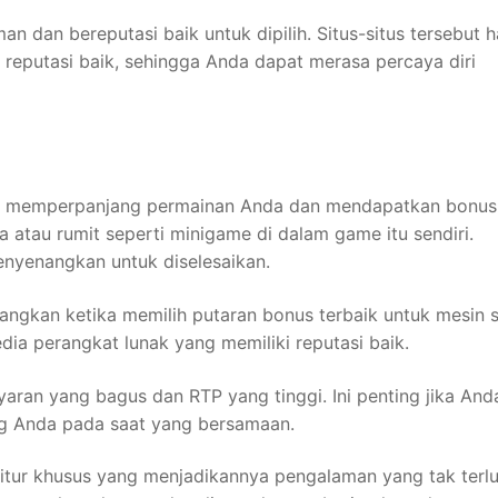
n dan bereputasi baik untuk dipilih. Situs-situs tersebut h
i reputasi baik, sehingga Anda dapat merasa percaya diri
uk memperpanjang permainan Anda dan mendapatkan bonus
a atau rumit seperti minigame di dalam game itu sendiri.
nyenangkan untuk diselesaikan.
angkan ketika memilih putaran bonus terbaik untuk mesin s
ia perangkat lunak yang memiliki reputasi baik.
yaran yang bagus dan RTP yang tinggi. Ini penting jika Anda
g Anda pada saat yang bersamaan.
fitur khusus yang menjadikannya pengalaman yang tak terl