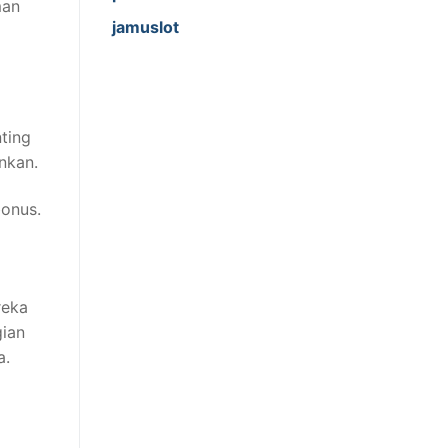
man
jamuslot
ting
nkan.
bonus.
reka
gian
a.