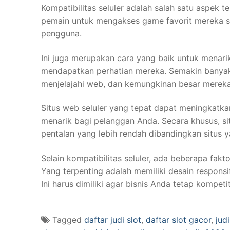
Kompatibilitas seluler adalah salah satu aspek t
pemain untuk mengakses game favorit mereka 
pengguna.
Ini juga merupakan cara yang baik untuk menar
mendapatkan perhatian mereka. Semakin banyak
menjelajahi web, dan kemungkinan besar merek
Situs web seluler yang tepat dapat meningkat
menarik bagi pelanggan Anda. Secara khusus, sit
pentalan yang lebih rendah dibandingkan situs y
Selain kompatibilitas seluler, ada beberapa fak
Yang terpenting adalah memiliki desain respons
Ini harus dimiliki agar bisnis Anda tetap kompetiti
Tagged
daftar judi slot
,
daftar slot gacor
,
judi