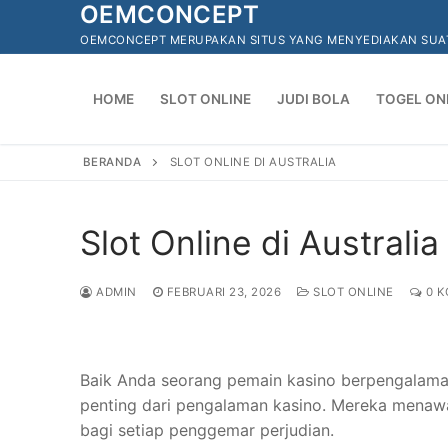
OEMCONCEPT
Lompat
ke
OEMCONCEPT MERUPAKAN SITUS YANG MENYEDIAKAN SUATU 
konten
HOME
SLOT ONLINE
JUDI BOLA
TOGEL ON
BERANDA
SLOT ONLINE DI AUSTRALIA
Slot Online di Australia
ADMIN
FEBRUARI 23, 2026
SLOT ONLINE
0 K
Baik Anda seorang pemain kasino berpengalam
penting dari pengalaman kasino. Mereka menawar
bagi setiap penggemar perjudian.