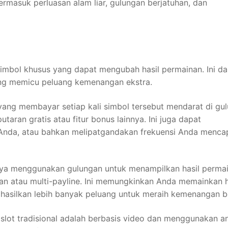
rmasuk perluasan alam liar, gulungan berjatuhan, dan
n simbol khusus yang dapat mengubah hasil permainan. Ini d
ang memicu peluang kemenangan ekstra.
ang membayar setiap kali simbol tersebut mendarat di gu
aran gratis atau fitur bonus lainnya. Ini juga dapat
nda, atau bahkan melipatgandakan frekuensi Anda menca
sanya menggunakan gulungan untuk menampilkan hasil perma
ran atau multi-payline. Ini memungkinkan Anda memainkan 
asilkan lebih banyak peluang untuk meraih kemenangan b
 slot tradisional adalah berbasis video dan menggunakan an