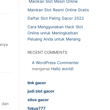
Mainkan Slot Mesin Online
Mainkan Slot Resmi Online Gratis
Daftar Slot Paling Gacor 2022
Cara Menggunakan Hack Slot
Online untuk Meningkatkan
Peluang Anda untuk Menang
anya
RECENT COMMENTS
A WordPress Commenter
mengenai
Hello world!
link gacor
judi slot gacor
situs gacor
t dan
fokus777