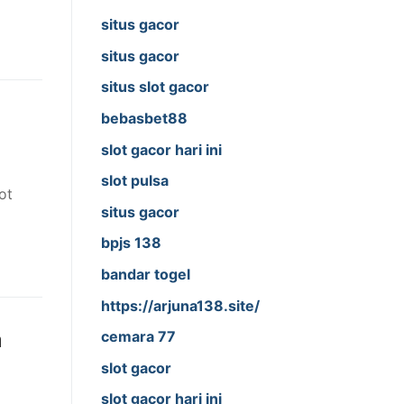
situs gacor
situs gacor
situs slot gacor
bebasbet88
slot gacor hari ini
slot pulsa
ot
situs gacor
bpjs 138
bandar togel
https://arjuna138.site/
a
cemara 77
slot gacor
slot gacor hari ini