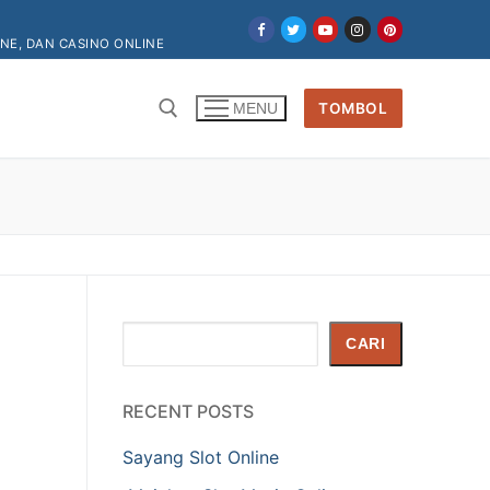
NE, DAN CASINO ONLINE
TOMBOL
MENU
Cari
CARI
RECENT POSTS
Sayang Slot Online