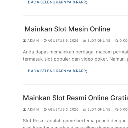
BACA SELENGKAPNYA %RARR;
Mainkan Slot Mesin Online
ADMIN
AGUSTUS 5, 2026
SLOT ONLINE
0 KO
Anda dapat memainkan berbagai macam permainan
termasuk slot populer dan video poker. Namun,
BACA SELENGKAPNYA %RARR;
Mainkan Slot Resmi Online Grati
ADMIN
AGUSTUS 3, 2026
SLOT ONLINE
0 KO
Slot Resmi adalah game bertema penuh dengan b
nilai kreditnya mudah disesuaikan dengan angg