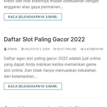
kredit dan nilai kreditnya mudah disesuaikan dengan
anggaran atau gaya permainan…
BACA SELENGKAPNYA %RARR;
Daftar Slot Paling Gacor 2022
ADMIN
AGUSTUS 1, 2026
SLOT ONLINE
0 KOMENTAR
Daftar agen slot paling gacor 2022 adalah judi online
yang dapat Anda mainkan ketika memainkan game
slot online. Dan tidak hanya memuaskan kekalahan
dan kesempatan…
BACA SELENGKAPNYA %RARR;