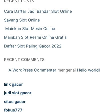
RECENT POSTS
Cara Daftar Jadi Bandar Slot Online
Sayang Slot Online
Mainkan Slot Mesin Online
Mainkan Slot Resmi Online Gratis
Daftar Slot Paling Gacor 2022
RECENT COMMENTS
A WordPress Commenter
mengenai
Hello world!
link gacor
judi slot gacor
situs gacor
fokus777