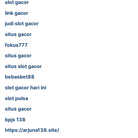
slot gacor
link gacor
judi slot gacor
situs gacor
fokus777
situs gacor
situs slot gacor
bebasbet88
slot gacor hari ini
slot pulsa
situs gacor
bpjs 138
https://arjuna138.site/