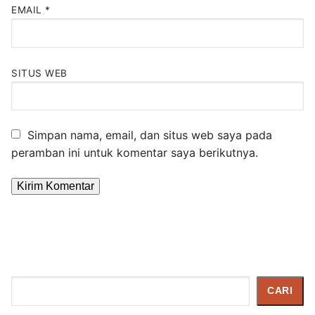
EMAIL
*
SITUS WEB
Simpan nama, email, dan situs web saya pada
peramban ini untuk komentar saya berikutnya.
Cari
CARI