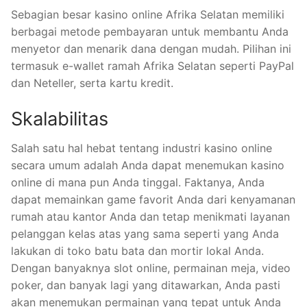
Sebagian besar kasino online Afrika Selatan memiliki
berbagai metode pembayaran untuk membantu Anda
menyetor dan menarik dana dengan mudah. Pilihan ini
termasuk e-wallet ramah Afrika Selatan seperti PayPal
dan Neteller, serta kartu kredit.
Skalabilitas
Salah satu hal hebat tentang industri kasino online
secara umum adalah Anda dapat menemukan kasino
online di mana pun Anda tinggal. Faktanya, Anda
dapat memainkan game favorit Anda dari kenyamanan
rumah atau kantor Anda dan tetap menikmati layanan
pelanggan kelas atas yang sama seperti yang Anda
lakukan di toko batu bata dan mortir lokal Anda.
Dengan banyaknya slot online, permainan meja, video
poker, dan banyak lagi yang ditawarkan, Anda pasti
akan menemukan permainan yang tepat untuk Anda