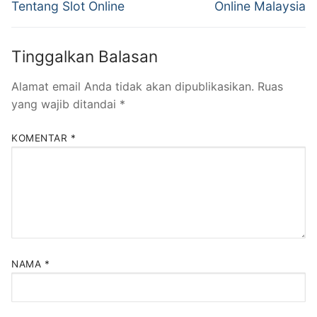
Tentang Slot Online
Online Malaysia
Tinggalkan Balasan
Alamat email Anda tidak akan dipublikasikan.
Ruas
yang wajib ditandai
*
KOMENTAR
*
NAMA
*