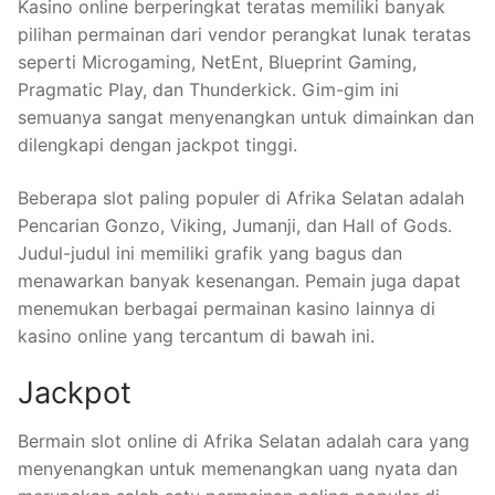
Kasino online berperingkat teratas memiliki banyak
pilihan permainan dari vendor perangkat lunak teratas
seperti Microgaming, NetEnt, Blueprint Gaming,
Pragmatic Play, dan Thunderkick. Gim-gim ini
semuanya sangat menyenangkan untuk dimainkan dan
dilengkapi dengan jackpot tinggi.
Beberapa slot paling populer di Afrika Selatan adalah
Pencarian Gonzo, Viking, Jumanji, dan Hall of Gods.
Judul-judul ini memiliki grafik yang bagus dan
menawarkan banyak kesenangan. Pemain juga dapat
menemukan berbagai permainan kasino lainnya di
kasino online yang tercantum di bawah ini.
Jackpot
Bermain slot online di Afrika Selatan adalah cara yang
menyenangkan untuk memenangkan uang nyata dan