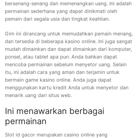
bersenang-senang dan memenangkan uang. Ini adalah
permainan sederhana yang dapat dinikmati oleh
pemain dari segala usia dan tingkat keahlian.
Gim ini dirancang untuk memudahkan pemain menang,
dan tersedia di beberapa kasino online. Ini juga sangat
mudah dimainkan dan dapat dimainkan dari komputer,
ponsel, atau tablet apa pun. Anda bahkan dapat
mencoba permainan sebelum menyetor uang. Selain
itu, ini adalah cara yang aman dan terjamin untuk
bermain game kasino online. Anda juga dapat
menggunakan kartu kredit Anda untuk menyetor dan
menarik uang dari situs web.
Ini menawarkan berbagai
permainan
Slot id gacor merupakan casino online yang