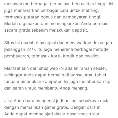
menawarkan berbagai permainan berkualitas tinggi. Ini
juga menawarkan berbagai cara untuk menang,
termasuk putaran bonus dan pembayaran tinggi.
Mudah digunakan dan memungkinkan Anda bermain
secara gratis sebelum melakukan deposit.
Situs ini mudah dinavigasi dan menawarkan dukungan
pelanggan 24/7. Itu juga menerima berbagai metode
pembayaran, termasuk kartu kredit dan ewallet.
Manfaat lain dari situs web ini adalah ramah seluler,
sehingga Anda dapat bermain di ponsel atau tablet
tanpa memerlukan komputer. Ini juga memberikan tip
dan saran untuk membantu Anda menang.
Jika Anda baru mengenal judi online, sebaiknya mulai
dengan memainkan game gratis. Dengan cara ini,
Anda dapat mempelajari dasar-dasar mesin slot