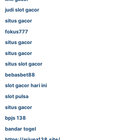
judi slot gacor
situs gacor
fokus777
situs gacor
situs gacor
situs slot gacor
bebasbet88
slot gacor hari ini
slot pulsa
situs gacor
bpjs 138
bandar togel
https://arjuna138.site/