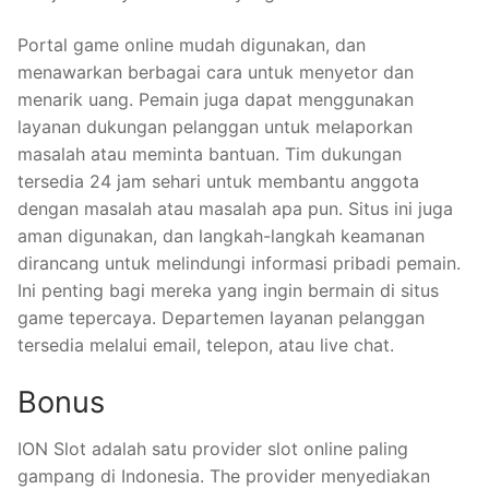
Portal game online mudah digunakan, dan
menawarkan berbagai cara untuk menyetor dan
menarik uang. Pemain juga dapat menggunakan
layanan dukungan pelanggan untuk melaporkan
masalah atau meminta bantuan. Tim dukungan
tersedia 24 jam sehari untuk membantu anggota
dengan masalah atau masalah apa pun. Situs ini juga
aman digunakan, dan langkah-langkah keamanan
dirancang untuk melindungi informasi pribadi pemain.
Ini penting bagi mereka yang ingin bermain di situs
game tepercaya. Departemen layanan pelanggan
tersedia melalui email, telepon, atau live chat.
Bonus
ION Slot adalah satu provider slot online paling
gampang di Indonesia. The provider menyediakan