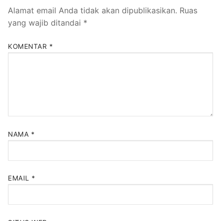
Alamat email Anda tidak akan dipublikasikan.
Ruas
yang wajib ditandai
*
KOMENTAR
*
NAMA
*
EMAIL
*