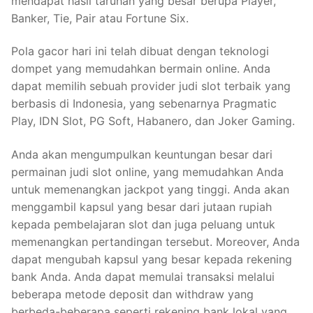
mendapat hasil taruhan yang besar berupa Player,
Banker, Tie, Pair atau Fortune Six.
Pola gacor hari ini telah dibuat dengan teknologi
dompet yang memudahkan bermain online. Anda
dapat memilih sebuah provider judi slot terbaik yang
berbasis di Indonesia, yang sebenarnya Pragmatic
Play, IDN Slot, PG Soft, Habanero, dan Joker Gaming.
Anda akan mengumpulkan keuntungan besar dari
permainan judi slot online, yang memudahkan Anda
untuk memenangkan jackpot yang tinggi. Anda akan
menggambil kapsul yang besar dari jutaan rupiah
kepada pembelajaran slot dan juga peluang untuk
memenangkan pertandingan tersebut. Moreover, Anda
dapat mengubah kapsul yang besar kepada rekening
bank Anda. Anda dapat memulai transaksi melalui
beberapa metode deposit dan withdraw yang
berbeda-beberapa seperti rekening bank lokal yang