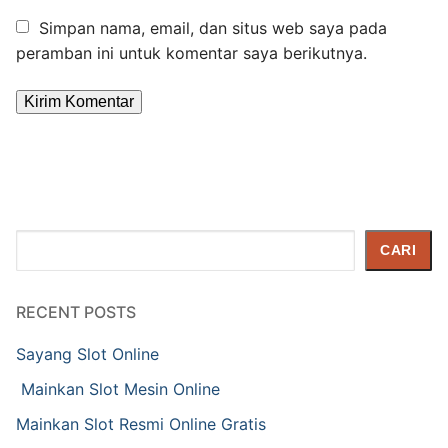
Simpan nama, email, dan situs web saya pada
peramban ini untuk komentar saya berikutnya.
Cari
CARI
RECENT POSTS
Sayang Slot Online
Mainkan Slot Mesin Online
Mainkan Slot Resmi Online Gratis