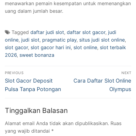
menawarkan pemain kesempatan untuk memenangkan
uang dalam jumlah besar.
Tagged
daftar judi slot
,
daftar slot gacor
,
judi
online
,
judi slot
,
pragmatic play
,
situs judi slot online
,
slot gacor
,
slot gacor hari ini
,
slot online
,
slot terbaik
2026
,
sweet bonanza
Navigasi
PREVIOUS
NEXT
pos
Previous
Next
Slot Gacor Deposit
Cara Daftar Slot Online
post:
post:
Pulsa Tanpa Potongan
Olympus
Tinggalkan Balasan
Alamat email Anda tidak akan dipublikasikan.
Ruas
yang wajib ditandai
*