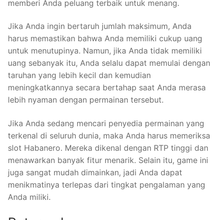
memberi Anda peluang terbaik untuk menang.
Jika Anda ingin bertaruh jumlah maksimum, Anda
harus memastikan bahwa Anda memiliki cukup uang
untuk menutupinya. Namun, jika Anda tidak memiliki
uang sebanyak itu, Anda selalu dapat memulai dengan
taruhan yang lebih kecil dan kemudian
meningkatkannya secara bertahap saat Anda merasa
lebih nyaman dengan permainan tersebut.
Jika Anda sedang mencari penyedia permainan yang
terkenal di seluruh dunia, maka Anda harus memeriksa
slot Habanero. Mereka dikenal dengan RTP tinggi dan
menawarkan banyak fitur menarik. Selain itu, game ini
juga sangat mudah dimainkan, jadi Anda dapat
menikmatinya terlepas dari tingkat pengalaman yang
Anda miliki.