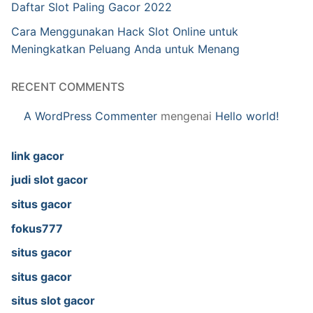
Daftar Slot Paling Gacor 2022
Cara Menggunakan Hack Slot Online untuk
Meningkatkan Peluang Anda untuk Menang
RECENT COMMENTS
A WordPress Commenter
mengenai
Hello world!
link gacor
judi slot gacor
situs gacor
fokus777
situs gacor
situs gacor
situs slot gacor