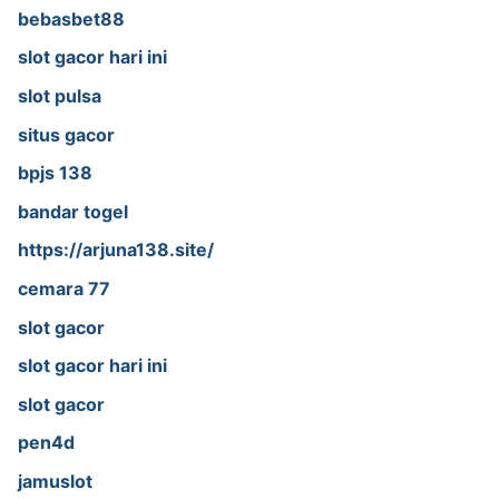
bebasbet88
slot gacor hari ini
slot pulsa
situs gacor
bpjs 138
bandar togel
https://arjuna138.site/
cemara 77
slot gacor
slot gacor hari ini
slot gacor
pen4d
jamuslot