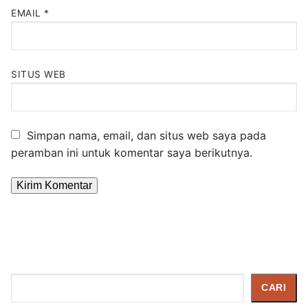
EMAIL
*
SITUS WEB
Simpan nama, email, dan situs web saya pada
peramban ini untuk komentar saya berikutnya.
Cari
CARI