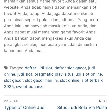
memainkan semua game favorit Anda dalam satu
website. Anda tidak hanya dapat memainkan slot
favorit Anda, tetapi Anda juga dapat menikmati
permainan seperti poker dan judi bola. Yang perlu
Anda lakukan hanyalah masuk ke akun Anda, dan
Anda dapat mulai memainkan game favorit Anda.
Anda bahkan dapat mengakses akun Anda dari
perangkat seluler, membuatnya mudah dimainkan
kapan pun Anda mau.
Tagged
daftar judi slot
,
daftar slot gacor
,
judi
online
,
judi slot
,
pragmatic play
,
situs judi slot online
,
slot gacor
,
slot gacor hari ini
,
slot online
,
slot terbaik
2025
,
sweet bonanza
Navigasi
PREVIOUS
NEXT
pos
Previous
Next
Types of Online Judi
Situs Judi Bola Via Pulsa