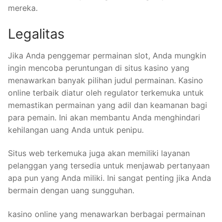
mereka.
Legalitas
Jika Anda penggemar permainan slot, Anda mungkin
ingin mencoba peruntungan di situs kasino yang
menawarkan banyak pilihan judul permainan. Kasino
online terbaik diatur oleh regulator terkemuka untuk
memastikan permainan yang adil dan keamanan bagi
para pemain. Ini akan membantu Anda menghindari
kehilangan uang Anda untuk penipu.
Situs web terkemuka juga akan memiliki layanan
pelanggan yang tersedia untuk menjawab pertanyaan
apa pun yang Anda miliki. Ini sangat penting jika Anda
bermain dengan uang sungguhan.
kasino online yang menawarkan berbagai permainan