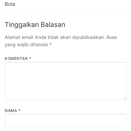
post:
post:
Bola
Tinggalkan Balasan
Alamat email Anda tidak akan dipublikasikan.
Ruas
yang wajib ditandai
*
KOMENTAR
*
NAMA
*