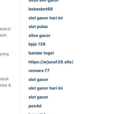
situs slot gacor
bebasbet88
slot gacor hari ini
slot pulsa
eleksi
alah
situs gacor
bpjs 138
bandar togel
 yang
https://arjuna138.site/
cemara 77
masuk
slot gacor
esia &
slot gacor hari ini
slot gacor
pen4d