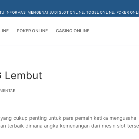
INFORMASI MENGENAI JUDI SLOT ONLINE, TOGEL ONLINE, POKER ONLI
LINE
POKER ONLINE
CASINO ONLINE
Cari:
PG Lembut
MENTAR
si yang cukup penting untuk para pemain ketika mengusaha
han terbaik dimana angka kemenangan dari mesin slot ters