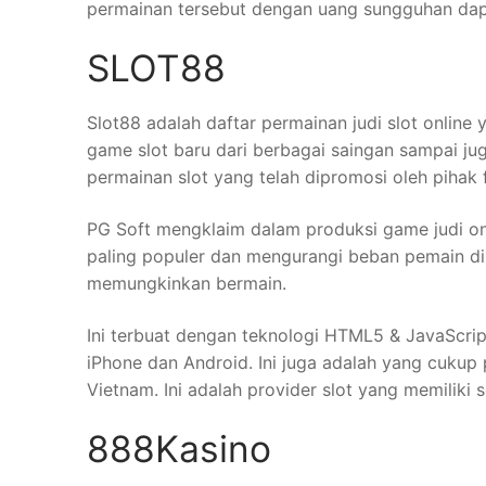
permainan tersebut dengan uang sungguhan dap
SLOT88
Slot88 adalah daftar permainan judi slot online
game slot baru dari berbagai saingan sampai j
permainan slot yang telah dipromosi oleh pihak
PG Soft mengklaim dalam produksi game judi onli
paling populer dan mengurangi beban pemain di
memungkinkan bermain.
Ini terbuat dengan teknologi HTML5 & JavaScri
iPhone dan Android. Ini juga adalah yang cukup
Vietnam. Ini adalah provider slot yang memiliki 
888Kasino