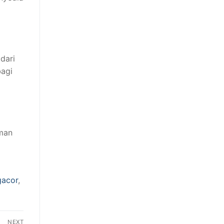
dari
bagi
a
man
gacor
,
NEXT