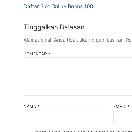
Previous
pos
Daftar Slot Online Bonus 100
post:
Tinggalkan Balasan
Alamat email Anda tidak akan dipublikasikan.
Ru
KOMENTAR
*
NAMA
*
EMAIL
*