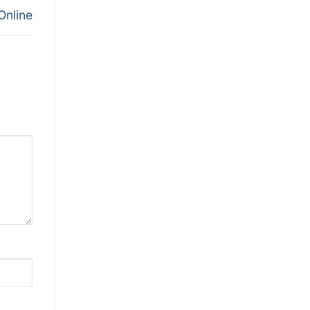
Online