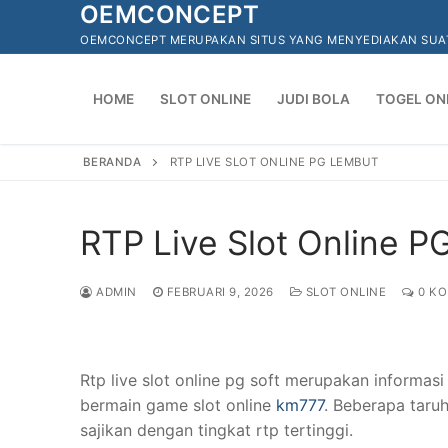
OEMCONCEPT
Lompat
ke
OEMCONCEPT MERUPAKAN SITUS YANG MENYEDIAKAN SUATU 
konten
HOME
SLOT ONLINE
JUDI BOLA
TOGEL ON
BERANDA
RTP LIVE SLOT ONLINE PG LEMBUT
RTP Live Slot Online 
ADMIN
FEBRUARI 9, 2026
SLOT ONLINE
0 KO
Rtp live slot online pg soft merupakan informa
bermain game slot online
km777
. Beberapa taru
sajikan dengan tingkat rtp tertinggi.