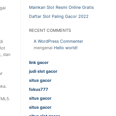
Mainkan Slot Resmi Online Gratis
gai
Daftar Slot Paling Gacor 2022
RECENT COMMENTS
A WordPress Commenter
di
mengenai
Hello world!
lot
, dan
link gacor
judi slot gacor
ur
situs gacor
eka.
fokus777
situs gacor
TML5.
situs gacor