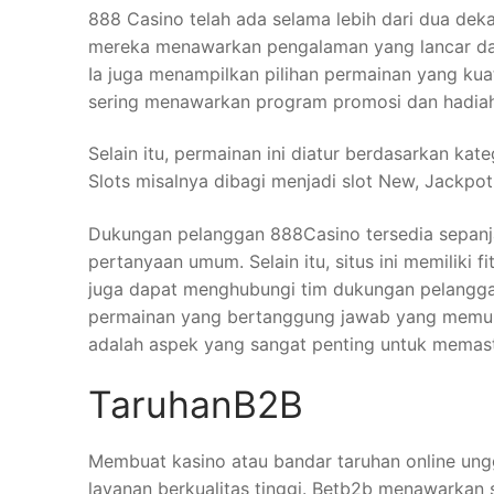
888 Casino telah ada selama lebih dari dua de
mereka menawarkan pengalaman yang lancar dan 
Ia juga menampilkan pilihan permainan yang kuat 
sering menawarkan program promosi dan hadia
Selain itu, permainan ini diatur berdasarkan k
Slots misalnya dibagi menjadi slot New, Jackpot
Dukungan pelanggan 888Casino tersedia sepan
pertanyaan umum. Selain itu, situs ini memiliki 
juga dapat menghubungi tim dukungan pelanggan 
permainan yang bertanggung jawab yang memun
adalah aspek yang sangat penting untuk memas
TaruhanB2B
Membuat kasino atau bandar taruhan online ung
layanan berkualitas tinggi. Betb2b menawarkan s