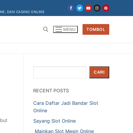
NE, DAN CASINO ONLINE
TOMBOL
MENU
Cari
CARI
RECENT POSTS
Cara Daftar Jadi Bandar Slot
Online
ebut
Sayang Slot Online
Mainkan Slot Mesin Online