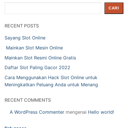
Cari
CARI
RECENT POSTS
Sayang Slot Online
Mainkan Slot Mesin Online
Mainkan Slot Resmi Online Gratis
Daftar Slot Paling Gacor 2022
Cara Menggunakan Hack Slot Online untuk
Meningkatkan Peluang Anda untuk Menang
RECENT COMMENTS
A WordPress Commenter
mengenai
Hello world!