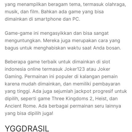
yang menampilkan beragam tema, termasuk olahraga,
musik, dan film. Bahkan ada game yang bisa
dimainkan di smartphone dan PC.
Game-game ini mengasyikkan dan bisa sangat
menguntungkan. Mereka juga merupakan cara yang
bagus untuk menghabiskan waktu saat Anda bosan.
Beberapa game terbaik untuk dimainkan di slot
indonesia online termasuk Joker123 atau Joker
Gaming. Permainan ini populer di kalangan pemain
karena mudah dimainkan, dan memiliki pembayaran
yang tinggi. Ada juga sejumlah jackpot progresif untuk
dipilih, seperti game Three Kingdoms 2, Heist, dan
Ancient Rome. Ada berbagai permainan seru lainnya
yang bisa dipilih juga!
YGGDRASIL