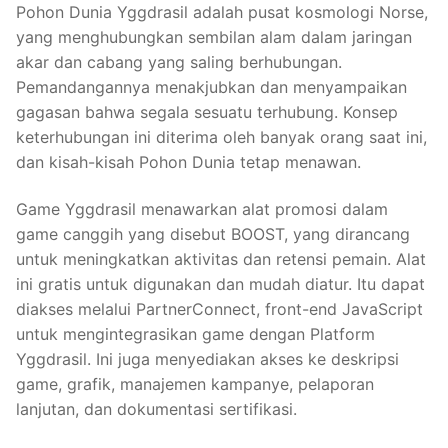
Pohon Dunia Yggdrasil adalah pusat kosmologi Norse,
yang menghubungkan sembilan alam dalam jaringan
akar dan cabang yang saling berhubungan.
Pemandangannya menakjubkan dan menyampaikan
gagasan bahwa segala sesuatu terhubung. Konsep
keterhubungan ini diterima oleh banyak orang saat ini,
dan kisah-kisah Pohon Dunia tetap menawan.
Game Yggdrasil menawarkan alat promosi dalam
game canggih yang disebut BOOST, yang dirancang
untuk meningkatkan aktivitas dan retensi pemain. Alat
ini gratis untuk digunakan dan mudah diatur. Itu dapat
diakses melalui PartnerConnect, front-end JavaScript
untuk mengintegrasikan game dengan Platform
Yggdrasil. Ini juga menyediakan akses ke deskripsi
game, grafik, manajemen kampanye, pelaporan
lanjutan, dan dokumentasi sertifikasi.