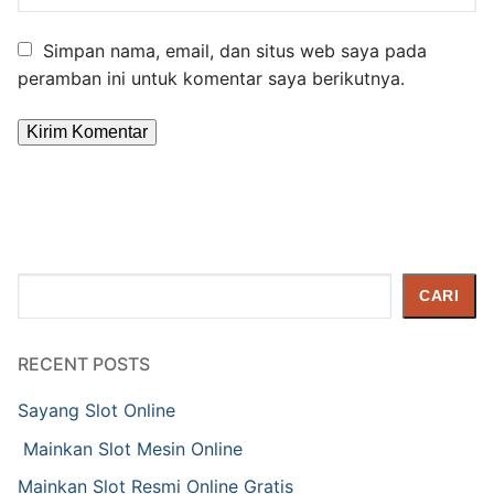
Simpan nama, email, dan situs web saya pada
peramban ini untuk komentar saya berikutnya.
Cari
CARI
RECENT POSTS
Sayang Slot Online
Mainkan Slot Mesin Online
Mainkan Slot Resmi Online Gratis