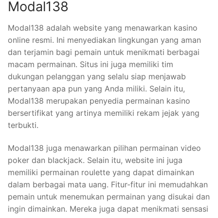
Modal138
Modal138 adalah website yang menawarkan kasino
online resmi. Ini menyediakan lingkungan yang aman
dan terjamin bagi pemain untuk menikmati berbagai
macam permainan. Situs ini juga memiliki tim
dukungan pelanggan yang selalu siap menjawab
pertanyaan apa pun yang Anda miliki. Selain itu,
Modal138 merupakan penyedia permainan kasino
bersertifikat yang artinya memiliki rekam jejak yang
terbukti.
Modal138 juga menawarkan pilihan permainan video
poker dan blackjack. Selain itu, website ini juga
memiliki permainan roulette yang dapat dimainkan
dalam berbagai mata uang. Fitur-fitur ini memudahkan
pemain untuk menemukan permainan yang disukai dan
ingin dimainkan. Mereka juga dapat menikmati sensasi