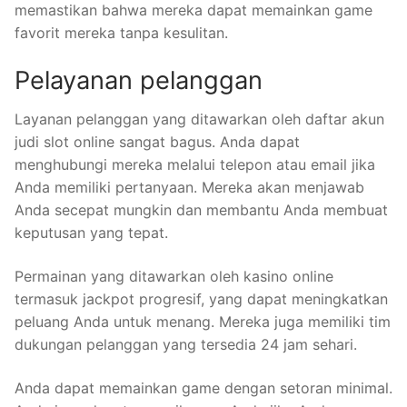
memastikan bahwa mereka dapat memainkan game
favorit mereka tanpa kesulitan.
Pelayanan pelanggan
Layanan pelanggan yang ditawarkan oleh daftar akun
judi slot online sangat bagus. Anda dapat
menghubungi mereka melalui telepon atau email jika
Anda memiliki pertanyaan. Mereka akan menjawab
Anda secepat mungkin dan membantu Anda membuat
keputusan yang tepat.
Permainan yang ditawarkan oleh kasino online
termasuk jackpot progresif, yang dapat meningkatkan
peluang Anda untuk menang. Mereka juga memiliki tim
dukungan pelanggan yang tersedia 24 jam sehari.
Anda dapat memainkan game dengan setoran minimal.