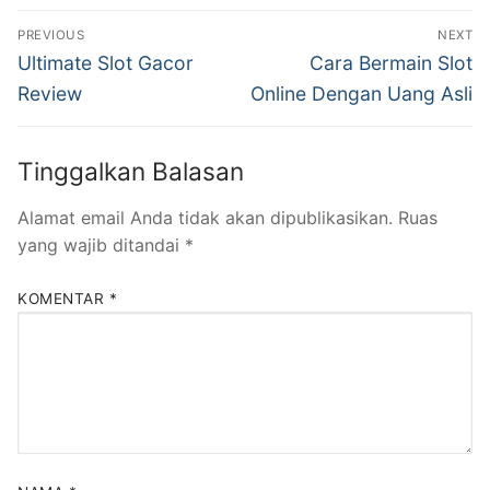
Navigasi
PREVIOUS
NEXT
pos
Previous
Next
Ultimate Slot Gacor
Cara Bermain Slot
post:
post:
Review
Online Dengan Uang Asli
Tinggalkan Balasan
Alamat email Anda tidak akan dipublikasikan.
Ruas
yang wajib ditandai
*
KOMENTAR
*