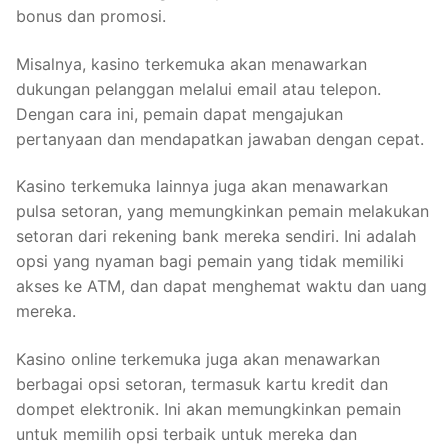
bonus dan promosi.
Misalnya, kasino terkemuka akan menawarkan
dukungan pelanggan melalui email atau telepon.
Dengan cara ini, pemain dapat mengajukan
pertanyaan dan mendapatkan jawaban dengan cepat.
Kasino terkemuka lainnya juga akan menawarkan
pulsa setoran, yang memungkinkan pemain melakukan
setoran dari rekening bank mereka sendiri. Ini adalah
opsi yang nyaman bagi pemain yang tidak memiliki
akses ke ATM, dan dapat menghemat waktu dan uang
mereka.
Kasino online terkemuka juga akan menawarkan
berbagai opsi setoran, termasuk kartu kredit dan
dompet elektronik. Ini akan memungkinkan pemain
untuk memilih opsi terbaik untuk mereka dan