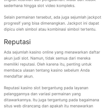
sederhana hingga slot video kompleks.
Selain permainan tersebut, ada juga sejumlah jackpot
progresif yang bisa dimenangkan. Jackpot ini dapat
dipicu oleh simbol atau kombinasi simbol tertentu.
Reputasi
Ada sejumlah kasino online yang menawarkan daftar
akun judi slot. Namun, tidak semua dari mereka
memiliki reputasi. Oleh karena itu, penting untuk
membaca ulasan tentang kasino sebelum Anda
mendaftar akun.
Reputasi kasino slot bergantung pada layanan
pelanggannya dan variasi permainan yang
ditawarkannya. Itu juga tergantung pada bagaimana
situs web dirancang dan apakah itu menawarkan