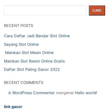
Cari
CARI
RECENT POSTS
Cara Daftar Jadi Bandar Slot Online
Sayang Slot Online
Mainkan Slot Mesin Online
Mainkan Slot Resmi Online Gratis
Daftar Slot Paling Gacor 2022
RECENT COMMENTS
A WordPress Commenter
mengenai
Hello world!
link gacor