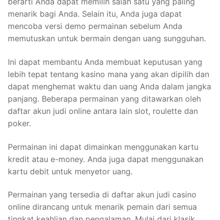
berarti Anda dapat memilih salah satu yang paling
menarik bagi Anda. Selain itu, Anda juga dapat
mencoba versi demo permainan sebelum Anda
memutuskan untuk bermain dengan uang sungguhan.
Ini dapat membantu Anda membuat keputusan yang
lebih tepat tentang kasino mana yang akan dipilih dan
dapat menghemat waktu dan uang Anda dalam jangka
panjang. Beberapa permainan yang ditawarkan oleh
daftar akun judi online antara lain slot, roulette dan
poker.
Permainan ini dapat dimainkan menggunakan kartu
kredit atau e-money. Anda juga dapat menggunakan
kartu debit untuk menyetor uang.
Permainan yang tersedia di daftar akun judi casino
online dirancang untuk menarik pemain dari semua
tingkat keahlian dan pengalaman. Mulai dari klasik