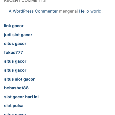
RECENT COMMENTS
A WordPress Commenter
mengenai
Hello world!
link gacor
judi slot gacor
situs gacor
fokus777
situs gacor
situs gacor
situs slot gacor
bebasbet88
slot gacor hari ini
slot pulsa
situs gacor