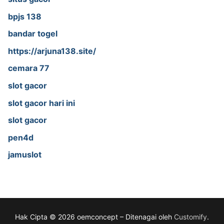
bpjs 138
bandar togel
https://arjuna138.site/
cemara 77
slot gacor
slot gacor hari ini
slot gacor
pen4d
jamuslot
Hak Cipta © 2026 oemconcept – Ditenagai oleh
Customify
.