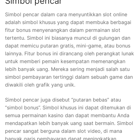
Simbol pencar
Simbol pencar dalam cara menyuntikkan slot online
adalah simbol khusus yang dapat membuka berbagai
fitur bonus menyenangkan dalam permainan slot
tertentu. Simbol ini biasanya muncul di gulungan dan
dapat memicu putaran gratis, mini-game, atau bonus
lainnya. Fitur bonus ini dirancang oleh perangkat lunak
untuk memberi pemain kesempatan memenangkan
lebih banyak uang. Mereka sering menjadi salah satu
simbol pembayaran tertinggi dalam sebuah game dan
diwakili oleh grafik yang unik.
Simbol pencar juga disebut “putaran bebas” atau
“simbol bonus”. Simbol khusus ini dapat ditemukan di
semua permainan kasino dan dapat membantu Anda
mendapatkan lebih banyak uang saat bermain. Simbol
pencar sangat berguna dalam slot video, di mana
banyak garis pembayaran dapat meningkatkan