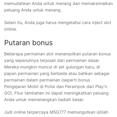
memudahkan Anda untuk menang dan memaksimalkan
peluang Anda untuk menang.
Selain itu, Anda juga harus mengetahui cara inject slot
online.
Putaran bonus
Beberapa permainan slot menampilkan putaran bonus
yang sepenuhnya terpisah dari permainan dasar.
Mereka mungkin muncul di set gulungan baru, di
papan permainan yang berbeda atau bahkan sebagai
permainan dalam permainan (seperti bonus
Pengejaran Mobil di Polisi dan Perampok dari Play’n
GO). Fitur tambahan ini dapat meningkatkan peluang
Anda untuk memenangkan hadiah besar.
Judi online terpercaya MSG777 memungutkan istilah