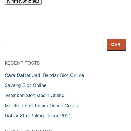
Cari
CARI
RECENT POSTS
Cara Daftar Jadi Bandar Slot Online
Sayang Slot Online
Mainkan Slot Mesin Online
Mainkan Slot Resmi Online Gratis
Daftar Slot Paling Gacor 2022