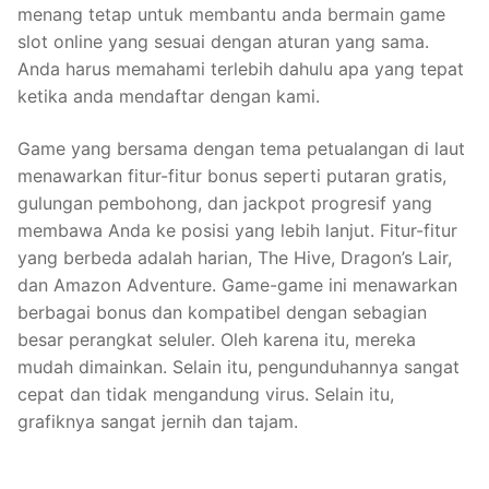
menang tetap untuk membantu anda bermain game
slot online yang sesuai dengan aturan yang sama.
Anda harus memahami terlebih dahulu apa yang tepat
ketika anda mendaftar dengan kami.
Game yang bersama dengan tema petualangan di laut
menawarkan fitur-fitur bonus seperti putaran gratis,
gulungan pembohong, dan jackpot progresif yang
membawa Anda ke posisi yang lebih lanjut. Fitur-fitur
yang berbeda adalah harian, The Hive, Dragon’s Lair,
dan Amazon Adventure. Game-game ini menawarkan
berbagai bonus dan kompatibel dengan sebagian
besar perangkat seluler. Oleh karena itu, mereka
mudah dimainkan. Selain itu, pengunduhannya sangat
cepat dan tidak mengandung virus. Selain itu,
grafiknya sangat jernih dan tajam.