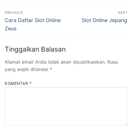
Navigasi
PREVIOUS
NEXT
pos
Previous
Next
Cara Daftar Slot Online
Slot Online Jepang
post:
post:
Zeus
Tinggalkan Balasan
Alamat email Anda tidak akan dipublikasikan.
Ruas
yang wajib ditandai
*
KOMENTAR
*