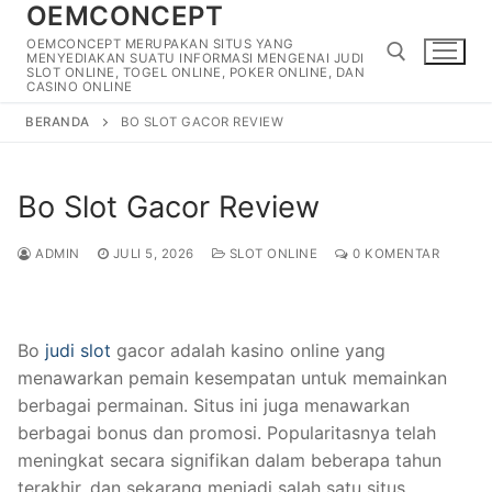
OEMCONCEPT
Lompat
ke
OEMCONCEPT MERUPAKAN SITUS YANG
MENYEDIAKAN SUATU INFORMASI MENGENAI JUDI
konten
SLOT ONLINE, TOGEL ONLINE, POKER ONLINE, DAN
CASINO ONLINE
BERANDA
BO SLOT GACOR REVIEW
Cari:
Bo Slot Gacor Review
ADMIN
JULI 5, 2026
SLOT ONLINE
0 KOMENTAR
Bo
judi slot
gacor adalah kasino online yang
menawarkan pemain kesempatan untuk memainkan
berbagai permainan. Situs ini juga menawarkan
berbagai bonus dan promosi. Popularitasnya telah
meningkat secara signifikan dalam beberapa tahun
terakhir, dan sekarang menjadi salah satu situs