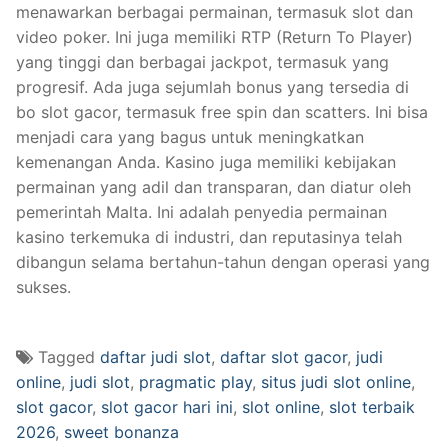
menawarkan berbagai permainan, termasuk slot dan
video poker. Ini juga memiliki RTP (Return To Player)
yang tinggi dan berbagai jackpot, termasuk yang
progresif. Ada juga sejumlah bonus yang tersedia di
bo slot gacor, termasuk free spin dan scatters. Ini bisa
menjadi cara yang bagus untuk meningkatkan
kemenangan Anda. Kasino juga memiliki kebijakan
permainan yang adil dan transparan, dan diatur oleh
pemerintah Malta. Ini adalah penyedia permainan
kasino terkemuka di industri, dan reputasinya telah
dibangun selama bertahun-tahun dengan operasi yang
sukses.
Tagged
daftar judi slot
,
daftar slot gacor
,
judi
online
,
judi slot
,
pragmatic play
,
situs judi slot online
,
slot gacor
,
slot gacor hari ini
,
slot online
,
slot terbaik
2026
,
sweet bonanza