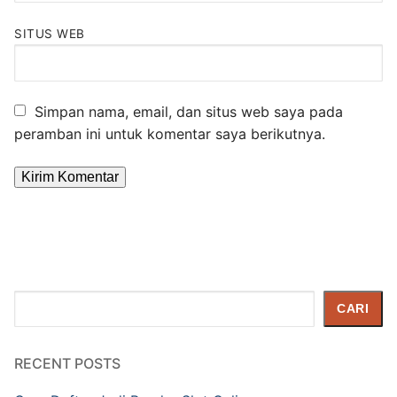
SITUS WEB
Simpan nama, email, dan situs web saya pada
peramban ini untuk komentar saya berikutnya.
Cari
CARI
RECENT POSTS