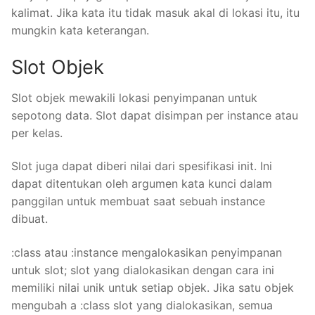
kalimat. Jika kata itu tidak masuk akal di lokasi itu, itu
mungkin kata keterangan.
Slot Objek
Slot objek mewakili lokasi penyimpanan untuk
sepotong data. Slot dapat disimpan per instance atau
per kelas.
Slot juga dapat diberi nilai dari spesifikasi init. Ini
dapat ditentukan oleh argumen kata kunci dalam
panggilan untuk membuat saat sebuah instance
dibuat.
:class atau :instance mengalokasikan penyimpanan
untuk slot; slot yang dialokasikan dengan cara ini
memiliki nilai unik untuk setiap objek. Jika satu objek
mengubah a :class slot yang dialokasikan, semua