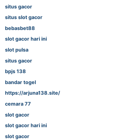
situs gacor
situs slot gacor
bebasbet88
slot gacor hari ini
slot pulsa
situs gacor
bpjs 138
bandar togel
https://arjuna138.site/
cemara 77
slot gacor
slot gacor hari ini
slot gacor