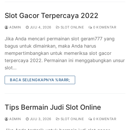
Slot Gacor Terpercaya 2022
ADMIN
JULI 4, 2026
SLOT ONLINE
0 KOMENTAR
Jika Anda mencari permainan slot geram777 yang
bagus untuk dimainkan, maka Anda harus
mempertimbangkan untuk memeriksa slot gacor
terpercaya 2022. Permainan ini menggabungkan unsur
slot…
BACA SELENGKAPNYA %RARR;
Tips Bermain Judi Slot Online
ADMIN
JULI 3, 2026
SLOT ONLINE
0 KOMENTAR