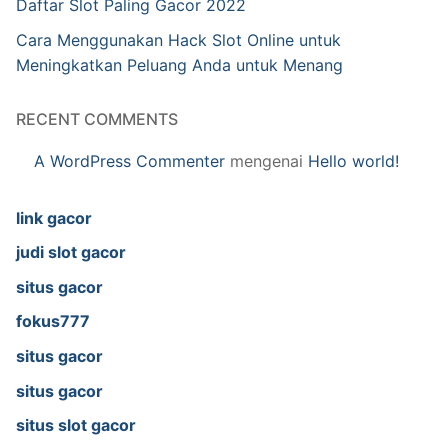
Daftar Slot Paling Gacor 2022
Cara Menggunakan Hack Slot Online untuk
Meningkatkan Peluang Anda untuk Menang
RECENT COMMENTS
A WordPress Commenter
mengenai
Hello world!
link gacor
judi slot gacor
situs gacor
fokus777
situs gacor
situs gacor
situs slot gacor