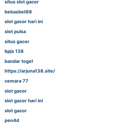
situs slot gacor
bebasbet88
slot gacor hari ini
slot pulsa
situs gacor
bpjs 138
bandar togel
https://arjuna138.site/
cemara 77
slot gacor
slot gacor hari ini
slot gacor
pen4d