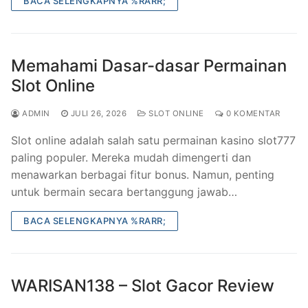
BACA SELENGKAPNYA %RARR;
Memahami Dasar-dasar Permainan
Slot Online
ADMIN
JULI 26, 2026
SLOT ONLINE
0 KOMENTAR
Slot online adalah salah satu permainan kasino slot777
paling populer. Mereka mudah dimengerti dan
menawarkan berbagai fitur bonus. Namun, penting
untuk bermain secara bertanggung jawab…
BACA SELENGKAPNYA %RARR;
WARISAN138 – Slot Gacor Review