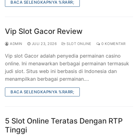
BACA SELENGKAPNYA %RARR;
Vip Slot Gacor Review
ADMIN
JULI 23, 2026
SLOT ONLINE
0 KOMENTAR
Vip slot Gacor adalah penyedia permainan casino
online. Ini menawarkan berbagai permainan termasuk
judi slot. Situs web ini berbasis di Indonesia dan
menampilkan berbagai permainan.…
BACA SELENGKAPNYA %RARR;
5 Slot Online Teratas Dengan RTP
Tinggi