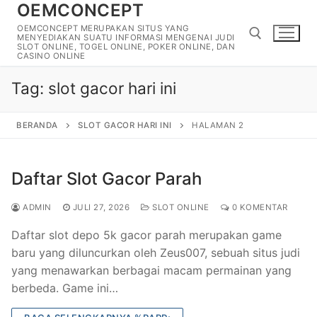
OEMCONCEPT
Lompat
ke
OEMCONCEPT MERUPAKAN SITUS YANG
MENYEDIAKAN SUATU INFORMASI MENGENAI JUDI
konten
SLOT ONLINE, TOGEL ONLINE, POKER ONLINE, DAN
CASINO ONLINE
Tag:
slot gacor hari ini
Cari:
BERANDA
SLOT GACOR HARI INI
HALAMAN 2
Daftar Slot Gacor Parah
ADMIN
JULI 27, 2026
SLOT ONLINE
0 KOMENTAR
Daftar slot depo 5k gacor parah merupakan game
baru yang diluncurkan oleh Zeus007, sebuah situs judi
yang menawarkan berbagai macam permainan yang
berbeda. Game ini…