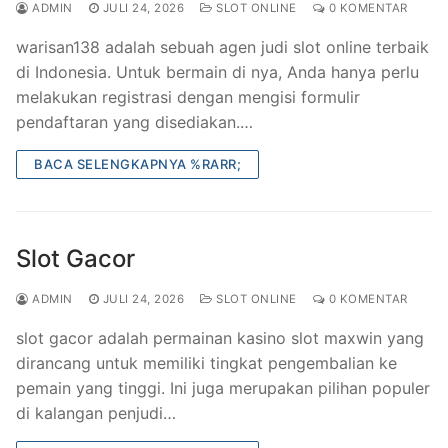
ADMIN
JULI 24, 2026
SLOT ONLINE
0 KOMENTAR
warisan138 adalah sebuah agen judi slot online terbaik
di Indonesia. Untuk bermain di nya, Anda hanya perlu
melakukan registrasi dengan mengisi formulir
pendaftaran yang disediakan.…
BACA SELENGKAPNYA %RARR;
Slot Gacor
ADMIN
JULI 24, 2026
SLOT ONLINE
0 KOMENTAR
slot gacor adalah permainan kasino slot maxwin yang
dirancang untuk memiliki tingkat pengembalian ke
pemain yang tinggi. Ini juga merupakan pilihan populer
di kalangan penjudi…