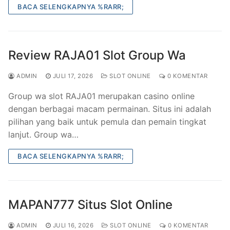
BACA SELENGKAPNYA %RARR;
Review RAJA01 Slot Group Wa
ADMIN
JULI 17, 2026
SLOT ONLINE
0 KOMENTAR
Group wa slot RAJA01 merupakan casino online
dengan berbagai macam permainan. Situs ini adalah
pilihan yang baik untuk pemula dan pemain tingkat
lanjut. Group wa…
BACA SELENGKAPNYA %RARR;
MAPAN777 Situs Slot Online
ADMIN
JULI 16, 2026
SLOT ONLINE
0 KOMENTAR