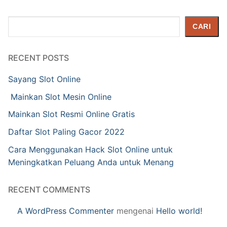
Cari
CARI
RECENT POSTS
Sayang Slot Online
Mainkan Slot Mesin Online
Mainkan Slot Resmi Online Gratis
Daftar Slot Paling Gacor 2022
Cara Menggunakan Hack Slot Online untuk
Meningkatkan Peluang Anda untuk Menang
RECENT COMMENTS
A WordPress Commenter
mengenai
Hello world!