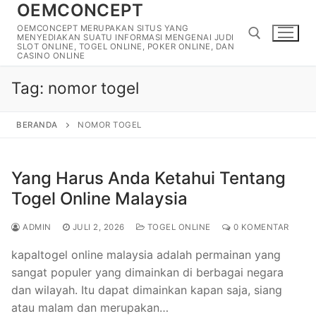
OEMCONCEPT
Lompat
ke
OEMCONCEPT MERUPAKAN SITUS YANG
MENYEDIAKAN SUATU INFORMASI MENGENAI JUDI
konten
SLOT ONLINE, TOGEL ONLINE, POKER ONLINE, DAN
CASINO ONLINE
Tag:
nomor togel
Cari:
BERANDA
NOMOR TOGEL
Yang Harus Anda Ketahui Tentang
Togel Online Malaysia
ADMIN
JULI 2, 2026
TOGEL ONLINE
0 KOMENTAR
kapaltogel online malaysia adalah permainan yang
sangat populer yang dimainkan di berbagai negara
dan wilayah. Itu dapat dimainkan kapan saja, siang
atau malam dan merupakan…