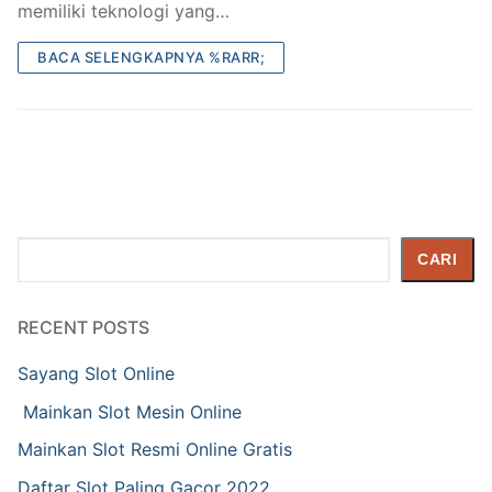
memiliki teknologi yang…
BACA SELENGKAPNYA %RARR;
Cari
CARI
RECENT POSTS
Sayang Slot Online
Mainkan Slot Mesin Online
Mainkan Slot Resmi Online Gratis
Daftar Slot Paling Gacor 2022