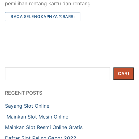
pemilihan rentang kartu dan rentang…
BACA SELENGKAPNYA %RARR;
Cari
CARI
RECENT POSTS
Sayang Slot Online
Mainkan Slot Mesin Online
Mainkan Slot Resmi Online Gratis
Daftar Slot Paling Gacor 2022