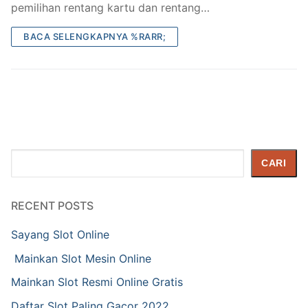
pemilihan rentang kartu dan rentang…
BACA SELENGKAPNYA %RARR;
Cari
CARI
RECENT POSTS
Sayang Slot Online
Mainkan Slot Mesin Online
Mainkan Slot Resmi Online Gratis
Daftar Slot Paling Gacor 2022