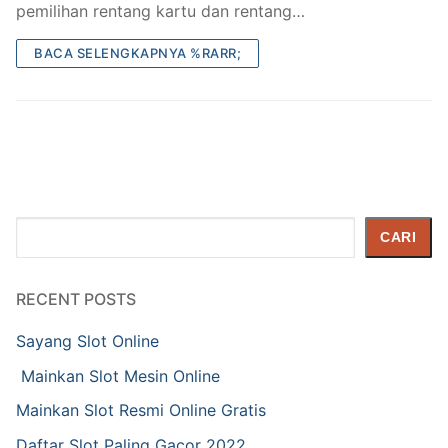
pemilihan rentang kartu dan rentang…
BACA SELENGKAPNYA %RARR;
Cari
CARI
RECENT POSTS
Sayang Slot Online
Mainkan Slot Mesin Online
Mainkan Slot Resmi Online Gratis
Daftar Slot Paling Gacor 2022