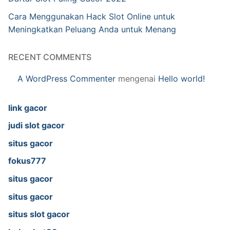
Cara Menggunakan Hack Slot Online untuk
Meningkatkan Peluang Anda untuk Menang
RECENT COMMENTS
A WordPress Commenter
mengenai
Hello world!
link gacor
judi slot gacor
situs gacor
fokus777
situs gacor
situs gacor
situs slot gacor